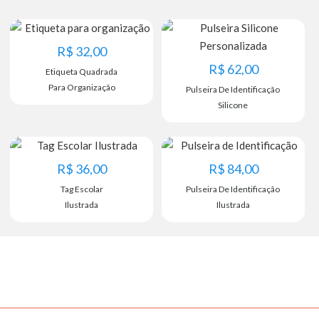
R$
32,00
R$
62,00
Etiqueta Quadrada
Para Organização
Pulseira De Identificação
Silicone
ENVIAR FOTO
R$
36,00
R$
84,00
VOLTAR
AVANÇAR
Tag Escolar
Pulseira De Identificação
VOLTAR
AVANÇAR
Ilustrada
Ilustrada
Confirmo que a Tag Escolar com Foto foi preenchida
corretamente.
As tags serão impressas exatamente conforme exibido
ao lado. Cuidado com caracteres, acentuação, caixa alta
e pontuação.
VOLTAR
AVANÇAR