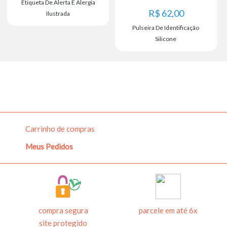
Etiqueta De Alerta E Alergia
R$
62,00
Ilustrada
Pulseira De Identificação
Silicone
Carrinho de compras
Confirmo que todas as etiquetas foram preenchidas
VOLTAR
AVANÇAR
Meus Pedidos
corretamente.
As etiquetas serão impressas exatamente conforme
exibido acima. Cuidado com caracteres, acentuação,
VOLTAR
AVANÇAR
caixa alta e pontuação.
compra segura
parcele em até 6x
site protegido