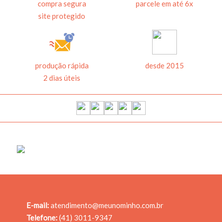
compra segura
parcele em até 6x
etiquetas quadradas
site protegido
VOLTAR
AVANÇAR
Clique no botão acima para adicionar etiquetas na cartela.
R$ 31,00
VOLTAR
AVANÇAR
produção rápida
desde 2015
ADICIONAR AO
2 dias úteis
CARRINHO
E-mail:
atendimento@meunominho.com.br
Telefone:
(41) 3011-9347