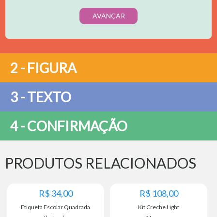
AVANÇAR
2 - FIGURA
3 - TEXTO
Adesivo Quadrado
4 - CONFIRMAÇÃO
Adesivo Quadrado
PRODUTOS RELACIONADOS
R$
34,00
R$
108,00
Confirmo que todas as etiquetas foram preenchidas
Etiqueta Escolar Quadrada
Kit Creche Light