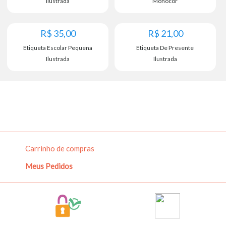
corretamente.
Ilustrada
Monocor
As etiquetas serão impressas exatamente conforme
R$
35,00
R$
21,00
exibido acima. Cuidado com caracteres, acentuação, caixa
Etiqueta Escolar Pequena
Etiqueta De Presente
alta e pontuação.
Ilustrada
Ilustrada
Temos produção rápida, produzimos seu pedido logo após
a confirmação do pagamento e com isso impedindo
alterações.
Carrinho de compras
8
Meus Pedidos
Bebê
Princesas
Diversão
Animais
ADICIONAR